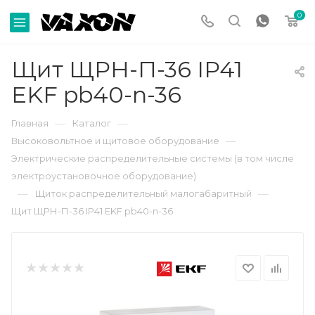
0
Щит ЩРН-П-36 IP41
EKF pb40-n-36
—
—
Главная
Каталог
—
Высоковольтное и щитовое оборудование
Электрические распределительные системы (в том числе
электроустановочное оборудование)
—
—
Щиток распределительный малогабаритный
Щит ЩРН-П-36 IP41 EKF pb40-n-36