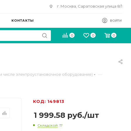
г. Москва, Саратовская улица 8/1
КОНТАКТЫ
ВОЙТИ
0
0
0
—
м числе электроустановочное оборудование)
КОД: 149813
1 999.58
руб.
/шт
Складской
: 17