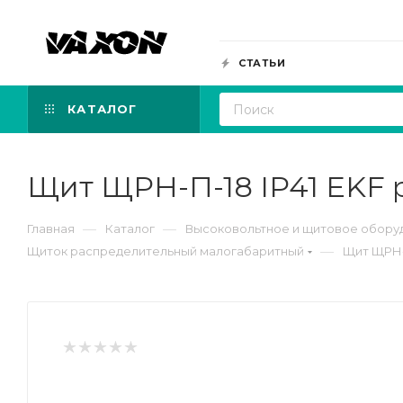
СТАТЬИ
КАТАЛОГ
Щит ЩРН-П-18 IP41 EKF 
—
—
Главная
Каталог
Высоковольтное и щитовое обору
—
Щиток распределительный малогабаритный
Щит ЩРН-П