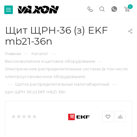
0
Щит ЩРН-36 (з) EKF
mb21-36n
—
—
Главная
Каталог
—
Высоковольтное и щитовое оборудование
Электрические распределительные системы (в том числе
электроустановочное оборудование)
—
—
Щиток распределительный малогабаритный
Щит ЩРН-36 (з) EKF mb21-36n