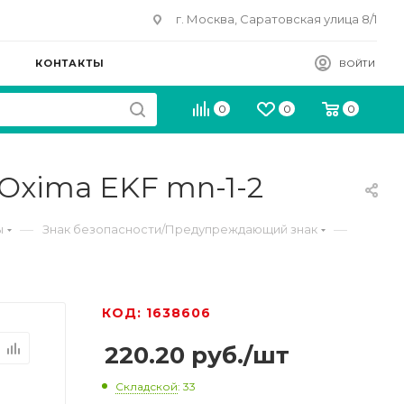
г. Москва, Саратовская улица 8/1
КОНТАКТЫ
ВОЙТИ
0
0
0
Oxima EKF mn-1-2
—
—
ы
Знак безопасности/Предупреждающий знак
КОД: 1638606
220.20
руб.
/шт
Складской
: 33