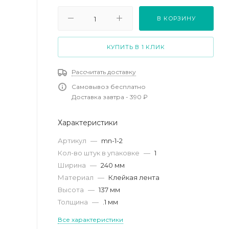
В КОРЗИНУ
КУПИТЬ В 1 КЛИК
Рассчитать доставку
Самовывоз бесплатно
Доставка завтра - 390 ₽
Характеристики
Артикул
—
mn-1-2
Кол-во штук в упаковке
—
1
Ширина
—
240 мм
Материал
—
Клейкая лента
Высота
—
137 мм
Толщина
—
.1 мм
Все характеристики