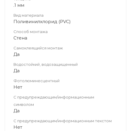
.1 мм
Вид материала
Поливинилхлорид (PVC)
Способ монтажа
Стена
Самоклеящийся монтаж
Да
Водостойкий, водозащищенный
Да
Фотолюминесцентный
Нет
С предупреждающим/информационным
символом
Да
С предупреждающим/информационным текстом
Нет