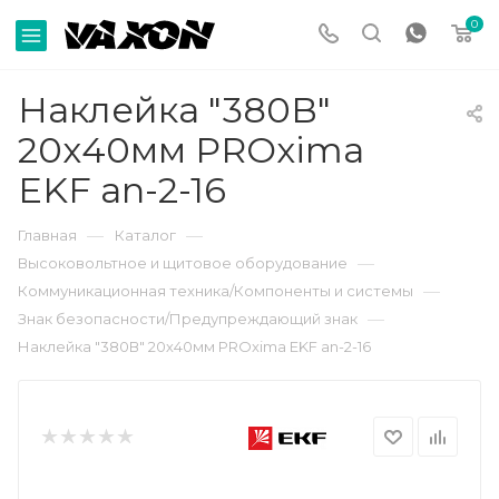
0
Наклейка "380В"
20х40мм PROxima
EKF an-2-16
—
—
Главная
Каталог
—
Высоковольтное и щитовое оборудование
—
Коммуникационная техника/Компоненты и системы
—
Знак безопасности/Предупреждающий знак
Наклейка "380В" 20х40мм PROxima EKF an-2-16