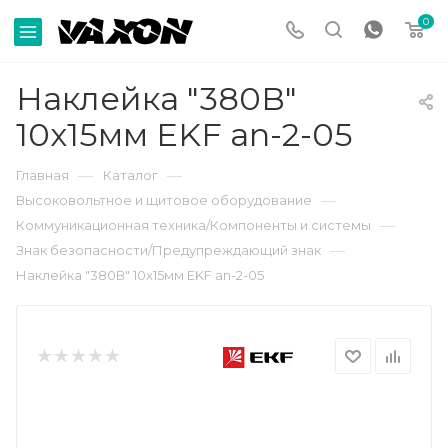
0
Наклейка "380В"
10х15мм EKF an-2-05
—
—
Главная
Каталог
—
Высоковольтное и щитовое оборудование
—
Коммуникационная техника/Компоненты и системы
—
Знак безопасности/Предупреждающий знак
Наклейка "380В" 10х15мм EKF an-2-05