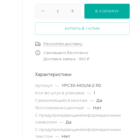
В КОРЗИНУ
КУПИТЬ В 1 КЛИК
Рассчитать доставку
Самовывоз бесплатно
Доставка завтра - 390 ₽
Характеристики
Артикул
—
YPC30-MOLNI-2-110
Кол-во штук в упаковке
—
1
Самоклеящийся монтаж
—
Да
Фотолюминесцентный
—
Нет
С предупреждающим/информационным
символом
—
Да
С предупреждающим/информационным
текстом
—
Нет