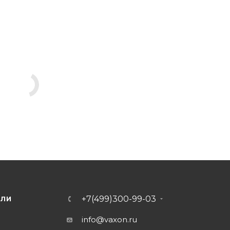
+7(499)300-99-03
ЕЛИ
info@vaxon.ru