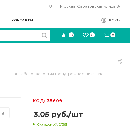
г. Москва, Саратовская улица 8/1
КОНТАКТЫ
ВОЙТИ
0
0
0
—
—
ы
Знак безопасности/Предупреждающий знак
КОД: 35609
3.05
руб.
/шт
Складской
: 21561