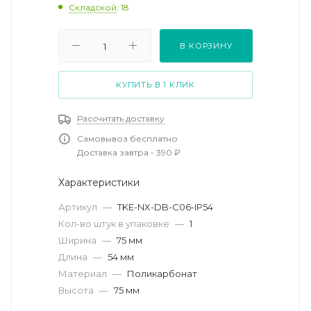
Складской
: 18
В КОРЗИНУ
КУПИТЬ В 1 КЛИК
Рассчитать доставку
Самовывоз бесплатно
Доставка завтра - 390 ₽
Характеристики
Артикул
—
TKE-NX-DB-C06-IP54
Кол-во штук в упаковке
—
1
Ширина
—
75 мм
Длина
—
54 мм
Материал
—
Поликарбонат
Высота
—
75 мм