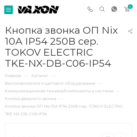
0
Кнопка звонка ОП Nix
10А IP54 250В сер.
TOKOV ELECTRIC
TKE-NX-DB-C06-IP54
—
—
Главная
Каталог
—
Высоковольтное и щитовое оборудование
—
Коммуникационная техника/Компоненты и системы
—
Кнопка дверного звонка
Кнопка звонка ОП Nix 10А IP54 250В сер. TOKOV ELECTRIC
TKE-NX-DB-C06-IP54