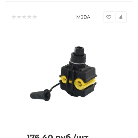
МЗВА
176.40
руб.
/шт