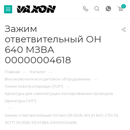
0
Зажим
ответвительный OH
640 МЗВА
00000004618
—
—
Главная
Каталог
—
Высоковольтное и щитовое оборудование
—
Линии электропередач (ЛЭП)
Арматура для самонесущих изолированных проводов
(арматура СИП)
—
Зажим ответвительный OH 640 (16-120/4-50) (N 640; CTN 35;
ЗСГП 35-95/6-35) МЗВА 00000004618