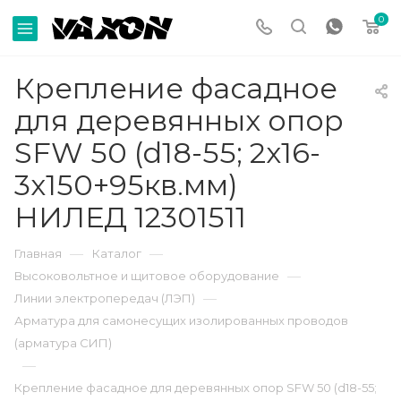
0
Крепление фасадное
для деревянных опор
SFW 50 (d18-55; 2х16-
3х150+95кв.мм)
НИЛЕД 12301511
—
—
Главная
Каталог
—
Высоковольтное и щитовое оборудование
—
Линии электропередач (ЛЭП)
Арматура для самонесущих изолированных проводов
(арматура СИП)
—
Крепление фасадное для деревянных опор SFW 50 (d18-55;