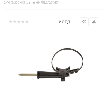
2х16-3х150+95кв.мм) НИЛЕД 12301511
НИЛЕД