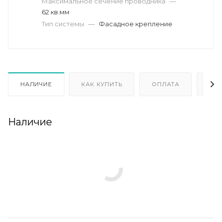
Максимальное сечение проводника
—
62 кв.мм
Тип системы
—
Фасадное крепление
НАЛИЧИЕ
КАК КУПИТЬ
ОПЛАТА
ДО
Наличие