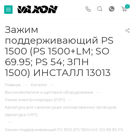
0
Зажим
поддерживающий PS
1500 (PS 1500+LM; SO
69.95; PS 54; ЗПН
1500) ИНСТАЛЛ 13013
—
—
Главная
Каталог
—
Высоковольтное и щитовое оборудование
—
Линии электропередач (ЛЭП)
Арматура для самонесущих изолированных проводов
(арматура СИП)
—
Зажим поддерживающий PS 1500 (PS 1500+LM; SO 69.95; PS