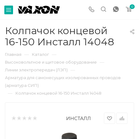
0
Колпачок концевой
16-150 Инсталл 14048
—
—
Главная
Каталог
—
Высоковольтное и щитовое оборудование
—
Линии электропередач (ЛЭП)
Арматура для самонесущих изолированных проводов
(арматура СИП)
—
Колпачок концевой 16-150 Инсталл 14048
ИНСТАЛЛ