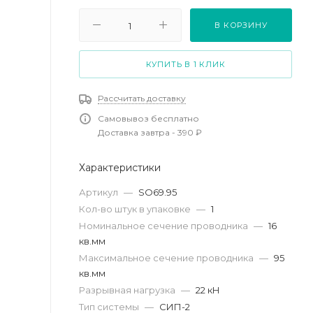
В КОРЗИНУ
КУПИТЬ В 1 КЛИК
Рассчитать доставку
Самовывоз бесплатно
Доставка завтра - 390 ₽
Характеристики
Артикул
—
SO69.95
Кол-во штук в упаковке
—
1
Номинальное сечение проводника
—
16
кв.мм
Максимальное сечение проводника
—
95
кв.мм
Разрывная нагрузка
—
22 кН
Тип системы
—
СИП-2