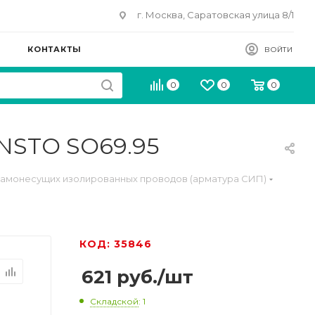
г. Москва, Саратовская улица 8/1
КОНТАКТЫ
ВОЙТИ
0
0
0
ENSTO SO69.95
самонесущих изолированных проводов (арматура СИП)
КОД: 35846
621
руб.
/шт
Складской
: 1