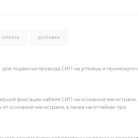
ОПЛАТА
ДОСТАВКА
для подвески провода СИП на угловых и промежуточ
рной фиксации кабеля СИП на основной магистрали,
от основной магистрали, а также на отпайках при
ющего зажима включает пластины из прочных алюмин