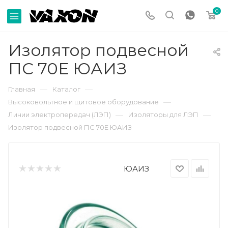
0
Изолятор подвесной
ПС 70Е ЮАИЗ
—
—
Главная
Каталог
—
Высоковольтное и щитовое оборудование
—
—
Линии электропередач (ЛЭП)
Изоляторы для ЛЭП
Изолятор подвесной ПС 70Е ЮАИЗ
ЮАИЗ