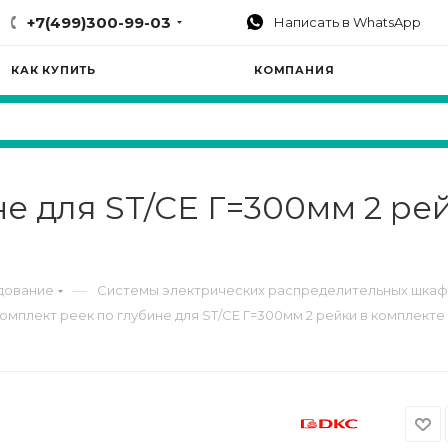
+7(499)300-99-03
Написать в WhatsApp
КАК КУПИТЬ
КОМПАНИЯ
не для ST/CE Г=300мм 2 ре
—
дование
Системы электрических распределительных шка
омплект реек по глубине для ST/CE Г=300мм 2 рейки в комплект