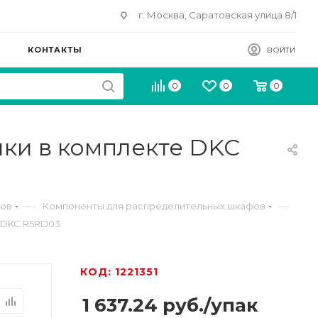
г. Москва, Саратовская улица 8/1
КОНТАКТЫ
ВОЙТИ
0
0
0
йки в комплекте DKC
—
—
фов
Компоненты для распределительных шкафов
е DKC R5RD03
КОД: 1221351
1 637.24
руб.
/упак