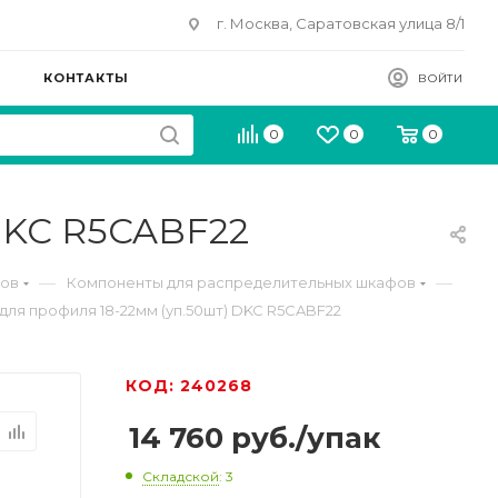
г. Москва, Саратовская улица 8/1
КОНТАКТЫ
ВОЙТИ
0
0
0
DKC R5CABF22
—
—
фов
Компоненты для распределительных шкафов
для профиля 18-22мм (уп.50шт) DKC R5CABF22
КОД: 240268
14 760
руб.
/упак
Складской
: 3