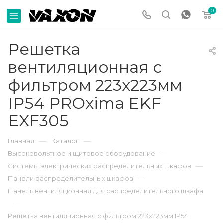
0
Решетка
вентиляционная с
фильтром 223x223мм
IP54 PROxima EKF
EXF305
—
—
Главная
Каталог
—
Высоковольтное и щитовое оборудование
—
Системы электрических распределительных шкафов
—
Панели распределительных шкафов
Панель вентиляционная для распределительного шкафа
—
Решетка вентиляционная с фильтром 223x223мм IP54