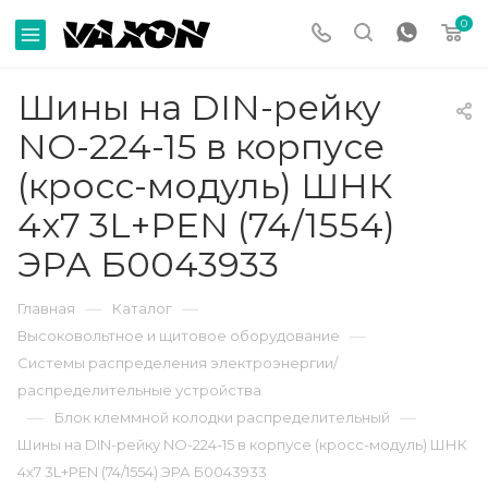
0
Шины на DIN-рейку
NO-224-15 в корпусе
(кросс-модуль) ШНК
4х7 3L+PEN (74/1554)
ЭРА Б0043933
—
—
Главная
Каталог
—
Высоковольтное и щитовое оборудование
Системы распределения электроэнергии/
распределительные устройства
—
—
Блок клеммной колодки распределительный
Шины на DIN-рейку NO-224-15 в корпусе (кросс-модуль) ШНК
4х7 3L+PEN (74/1554) ЭРА Б0043933