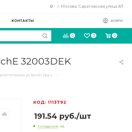
г. Москва, Саратовская улица 8/1
КОНТАКТЫ
ВОЙТИ
0
0
0
 SchE 32003DEK
—
елительные устройства
КОД: 1113792
191.54
руб.
/шт
Складской
: 46