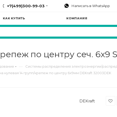
+7(499)300-99-03
Написать в WhatsApp
КАК КУПИТЬ
КОМПАНИЯ
репеж по центру сеч. 6х9
—
дование
Системы распределения электроэнергии/распред
а нулевая 14 групп/крепеж по центру 6х9мм DEKraft 32003DEK
DEKraft