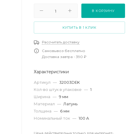
В КОРЗИНУ
КУПИТЬ В 1 КЛИК
Рассчитать доставку
Самовывоз бесплатно
Доставка завтра - 390 ₽
Характеристики
Артикул
—
32003DEK
Кол-во штук в упаковке
—
1
Ширина
—
9 мм
Материал
—
Латунь
Толщина
—
6 мм
Номинальный ток
—
100 А
Цена действительна только для интернет-