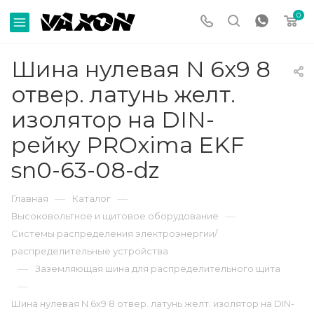
0
Шина нулевая N 6х9 8
отвер. латунь желт.
изолятор на DIN-
рейку PROxima EKF
sn0-63-08-dz
—
—
Главная
Каталог
—
Высоковольтное и щитовое оборудование
Системы распределения электроэнергии/
распределительные устройства
—
Заземляющая шина для распределительного щита
—
Шина нулевая N 6х9 8 отвер. латунь желт. изолятор на DIN-