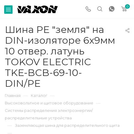
0
Шина PE "земля" на
DIN-изоляторе 6х9мм
10 отвер. латунь
TOKOV ELECTRIC
TKE-BCB-69-10-
DIN/PE
—
—
Главная
Каталог
—
Высоковольтное и щитовое оборудование
Системы распределения электроэнергии/
распределительные устройства
—
Заземляющая шина для распределительного щита
—