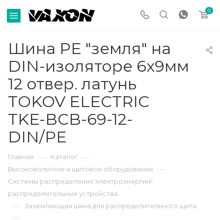
0
Шина PE "земля" на
DIN-изоляторе 6х9мм
12 отвер. латунь
TOKOV ELECTRIC
TKE-BCB-69-12-
DIN/PE
—
—
Главная
Каталог
—
Высоковольтное и щитовое оборудование
Системы распределения электроэнергии/
распределительные устройства
—
Заземляющая шина для распределительного щита
—