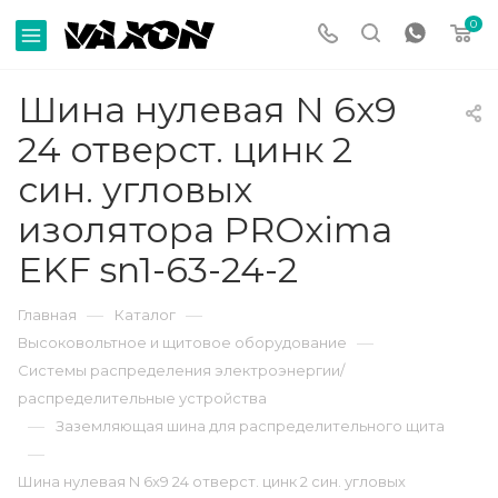
0
Шина нулевая N 6х9
24 отверст. цинк 2
син. угловых
изолятора PROxima
EKF sn1-63-24-2
—
—
Главная
Каталог
—
Высоковольтное и щитовое оборудование
Системы распределения электроэнергии/
распределительные устройства
—
Заземляющая шина для распределительного щита
—
Шина нулевая N 6х9 24 отверст. цинк 2 син. угловых