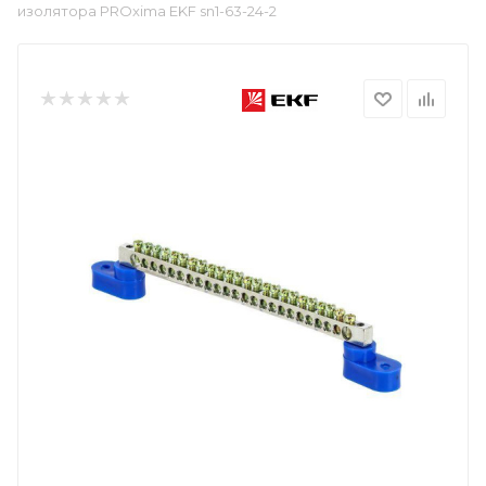
изолятора PROxima EKF sn1-63-24-2