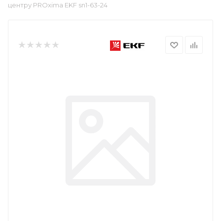
центру PROxima EKF sn1-63-24