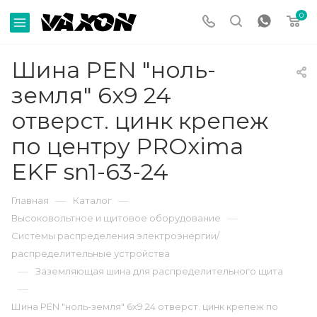
0
Шина PEN "ноль-
земля" 6х9 24
отверст. цинк крепеж
по центру PROxima
EKF sn1-63-24
—
—
Главная
Каталог
—
Высоковольтное и щитовое оборудование
Системы распределения электроэнергии/
распределительные устройства
—
Заземляющая шина для распределительного щита
—
Шина PEN "ноль-земля" 6х9 24 отверст. цинк крепеж по