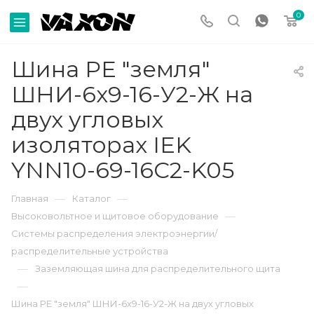
0
Шина PE "земля"
ШНИ-6х9-16-У2-Ж на
двух угловых
изоляторах IEK
YNN10-69-16C2-K05
—
—
Главная
Каталог
—
Высоковольтное и щитовое оборудование
Системы распределения электроэнергии/
распределительные устройства
—
Заземляющая шина для распределительного щита
—
Шина PE "земля" ШНИ-6х9-16-У2-Ж на двух угловых