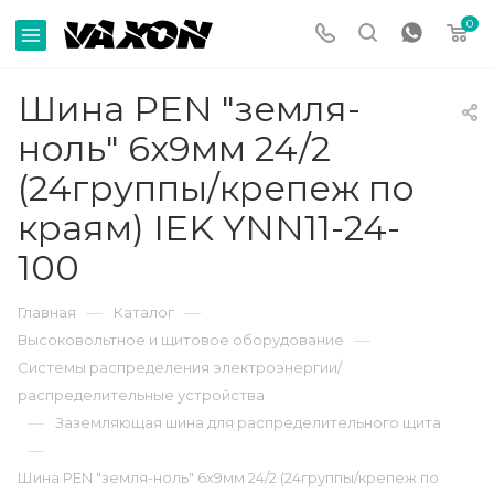
0
Шина PEN "земля-
ноль" 6х9мм 24/2
(24группы/крепеж по
краям) IEK YNN11-24-
100
—
—
Главная
Каталог
—
Высоковольтное и щитовое оборудование
Системы распределения электроэнергии/
распределительные устройства
—
Заземляющая шина для распределительного щита
—
Шина PEN "земля-ноль" 6х9мм 24/2 (24группы/крепеж по