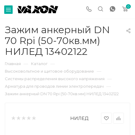
0
Зажим анкерный DN
70 Rpi (50-70кв.мм)
НИЛЕД 13402122
—
—
Главная
Каталог
—
Высоковольтное и щитовое оборудование
—
Системы распределения высокого напряжения
—
Арматура для проводов линии электропередач
Зажим анкерный DN 70 Rpi (50-70кв.мм) НИЛЕД 13402122
НИЛЕД