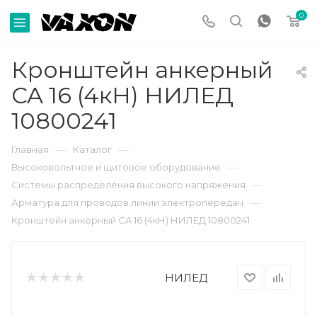
0
Кронштейн анкерный
CA 16 (4кН) НИЛЕД
10800241
—
—
Главная
Каталог
—
Высоковольтное и щитовое оборудование
—
Системы распределения высокого напряжения
—
Арматура для проводов линии электропередач
Кронштейн анкерный CA 16 (4кН) НИЛЕД 10800241
НИЛЕД