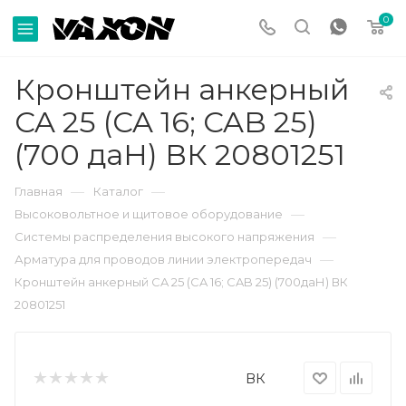
0
Кронштейн анкерный
CA 25 (CA 16; CAB 25)
(700 даН) ВК 20801251
—
—
Главная
Каталог
—
Высоковольтное и щитовое оборудование
—
Системы распределения высокого напряжения
—
Арматура для проводов линии электропередач
Кронштейн анкерный CA 25 (CA 16; CAB 25) (700даН) ВК
20801251
ВК