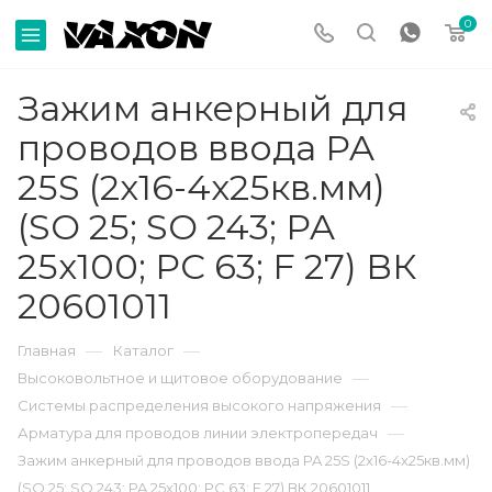
0
Зажим анкерный для
проводов ввода PA
25S (2х16-4х25кв.мм)
(SO 25; SO 243; PA
25х100; PC 63; F 27) ВК
20601011
—
—
Главная
Каталог
—
Высоковольтное и щитовое оборудование
—
Системы распределения высокого напряжения
—
Арматура для проводов линии электропередач
Зажим анкерный для проводов ввода PA 25S (2х16-4х25кв.мм)
(SO 25; SO 243; PA 25х100; PC 63; F 27) ВК 20601011