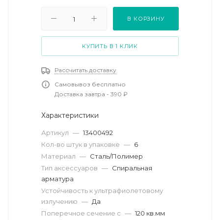
В КОРЗИНУ
КУПИТЬ В 1 КЛИК
Рассчитать доставку
Самовывоз бесплатно
Доставка завтра - 390 ₽
Характеристики
Артикул
—
13400492
Кол-во штук в упаковке
—
6
Материал
—
Сталь/Полимер
Тип аксессуаров
—
Спиральная
арматура
Устойчивость к ультрафиолетовому
излучению
—
Да
Поперечное сечение с
—
120 кв.мм