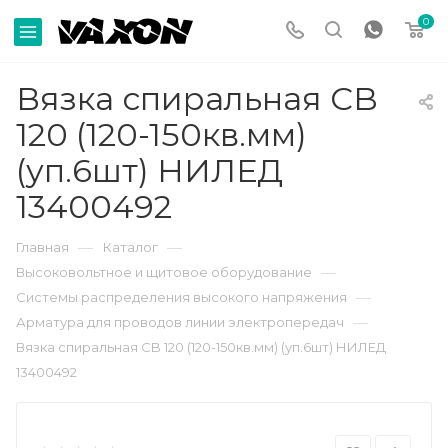
0
Вязка спиральная CB
120 (120-150кв.мм)
(уп.6шт) НИЛЕД
13400492
—
—
Главная
Каталог
—
Высоковольтное и щитовое оборудование
—
Системы распределения высокого напряжения
—
Арматура для проводов линии электропередач
Вязка спиральная CB 120 (120-150кв.мм) (уп.6шт) НИЛЕД
13400492